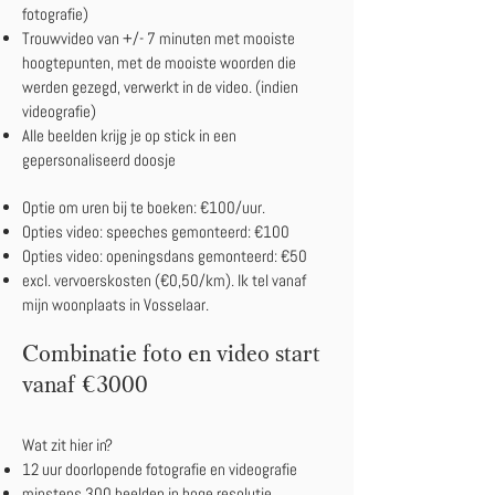
fotografie)
Trouwvideo van +/- 7 minuten met mooiste
hoogtepunten, met de mooiste woorden die
werden gezegd, verwerkt in de video. (indien
videografie)
Alle beelden krijg je op stick in een
gepersonaliseerd doosje
Optie om uren bij te boeken: €100
/uur.
Opties video: speeches gemonteerd: €100
Opties video: openingsdans gemonteerd: €50
excl. vervoerskosten (€0,50/km). Ik tel vanaf
mijn woonplaats in Vosselaar.
Combinatie foto en video start
vanaf €3000
Wat zit hier in?
12 uur doorlopende
fotografie en
videografie
minstens 300 beelden in hoge resolutie