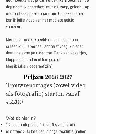
het mooiste wat je kan herbekijken. Doorheen de
dag neem ik speeches, muziek, zang, gelach... op
met professioneel apparatuur. Op deze manier
kan ik jullie video van het mooiste geluid
voorzien.
Met de gemaakte beeld- en geluidsopname
creëer ik jullie verhaal. Achteraf voeg ik hier en
daar nog extra geluiden toe. Denk aan vogeltjes,
klappende handen of luid gejuich.
Mag ik jullie videograaf zijn?
Prijzen
2026-2027
​
Trouwreportages (zowel video
als fotografie) starten vanaf
€2200
Wat zit hier in?
12 uur doorlopende fotografie/videografie
minstens 300 beelden in hoge resolutie (indien