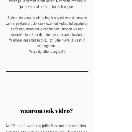
staan jullie samen in het leven. Met deze info kan ik
jullie verhaal beter in beeld brengen.
Tijdens de kennismaking leg ik ook uit wat de keuzes
zijn in pakketten. Je kan kiezen uit video, fotografie en
zelfs een combinatie van beiden. Hebben we een
match? Dan stuur ik jullie een voorschotfactuur.
Wanneer deze betaald is, ligt jullie huwelijk vast in
mijn agenda.
Word ik jullie fotograaf?
waarom ook video?
Na 25 jaar huwelijk is jullie film mét alle emoties