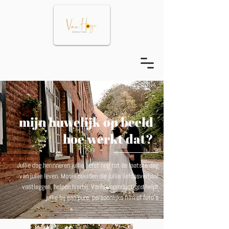
mijn huwelijk op beeld
hoe werkt dat?
Jullie dag herinneren jullie liefst nog tot de laatste dag
van jullie leven. Mooie beelden die jullie liefdesverhaal
vastleggen, helpen hierbij. Vanhoyeproductions helpt
jullie bij een pure, persoonlijke film of foto's
.