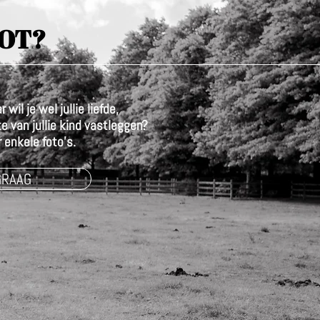
OT?
wil je wel jullie liefde,
 van jullie kind vastleggen?
 enkele foto's.
GRAAG