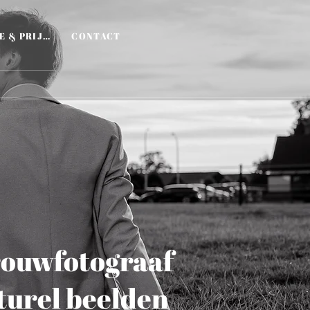
WERKWIJZE & PRIJZEN
CONTACT
Log In
rouwfotograaf
aturel beelden