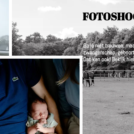
FOTOSHO
Ga je niet trouwen, maar 
zwangerschap, geboorte
Dat kan ook! Bekijk hier
IK ZIE JE 